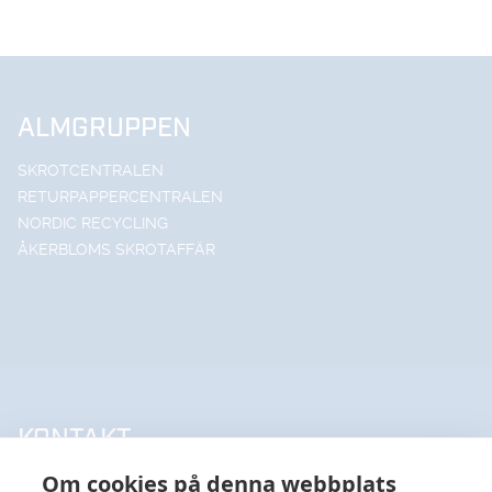
ALMGRUPPEN
SKROTCENTRALEN
RETURPAPPERCENTRALEN
NORDIC RECYCLING
ÅKERBLOMS SKROTAFFÄR
KONTAKT
Om cookies på denna webbplats
UPPSALA HANDELSSTÅL AB