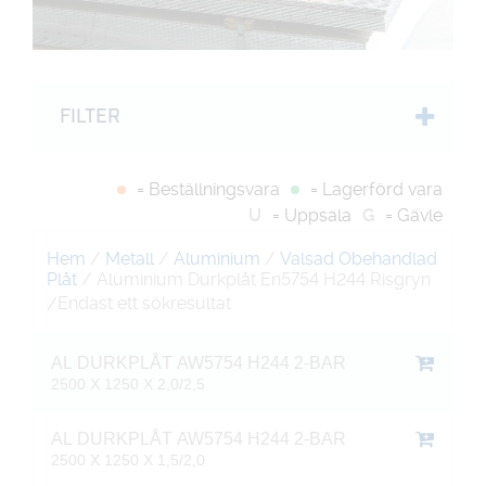
FILTER
= Beställningsvara
= Lagerförd vara
U
= Uppsala
G
= Gävle
Hem
/
Metall
/
Aluminium
/
Valsad Obehandlad
Plåt
/ Aluminium Durkplåt En5754 H244 Risgryn
Endast ett sökresultat
/
AL DURKPLÅT AW5754 H244 2-BAR
2500 X 1250 X 2,0/2,5
AL DURKPLÅT AW5754 H244 2-BAR
2500 X 1250 X 1,5/2,0