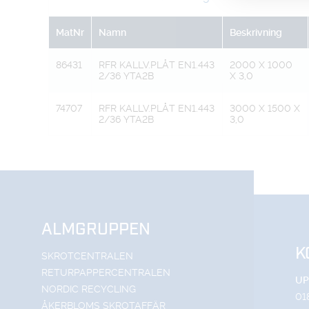
MatNr
Namn
Beskrivning
86431
RFR KALLV.PLÅT EN1.443
2000 X 1000
2/36 YTA2B
X 3,0
74707
RFR KALLV.PLÅT EN1.443
3000 X 1500 X
2/36 YTA2B
3,0
ALMGRUPPEN
K
SKROTCENTRALEN
RETURPAPPERCENTRALEN
UP
NORDIC RECYCLING
01
ÅKERBLOMS SKROTAFFÄR