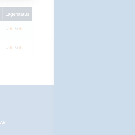
Lagerstatus
U
G
U
G
 AB