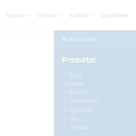
Tjänster
Om oss
Kontakt
Öppettider
Produkter
Bygg
Metall
Rostfritt
Skop/Slitstål
Specialstål
Stål
Tunnplåt