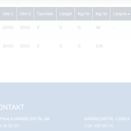
Dim 1
Dim 2
Tjocklek
Längd
Kg/m
Kg/st
Listpris
2000
1000
3
0
0
48
-
3000
1500
3
0
0
108
-
ONTAKT
PSALA HANDELSSTÅL AB
HANDELSSTÅL I GÄVLE
8-18 65 60
026-495 99 00