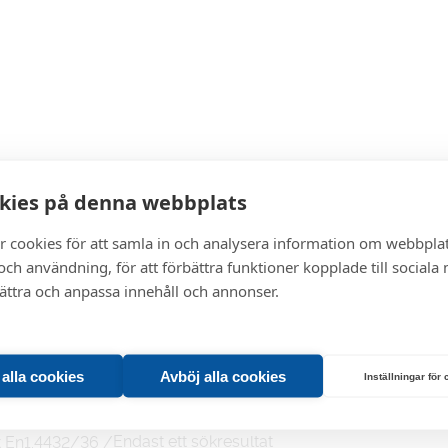
Dim 1
Dim 2
Tjock
Längd
kies på denna webbplats
r cookies för att samla in och analysera information om webbpla
ch användning, för att förbättra funktioner kopplade till sociala
bättra och anpassa innehåll och annonser.
= Beställningsvara
= L
t alla cookies
Avböj alla cookies
Inställningar för
U
= Uppsa
Endast ett sökresultat
åt En1.4432/36
/