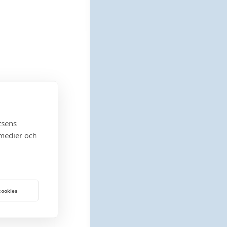
tsens
 medier och
agerförd vara
 cookies
la
G
= Gävle