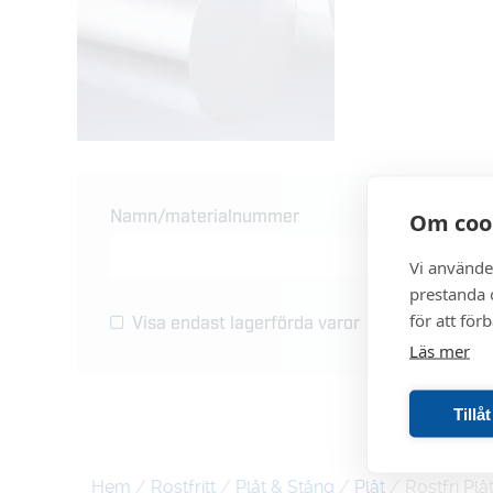
Namn/materialnummer
Om coo
Min
Vi använde
prestanda o
Max
för att för
Visa endast lagerförda varor
Läs mer
Tillå
Hem
/
Rostfritt
/
Plåt & Stång
/
Plåt
/ Rostfri Pl