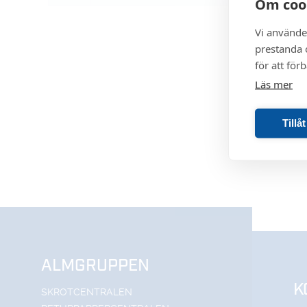
Om coo
Vi använde
prestanda o
för att för
Läs mer
Tillå
ALMGRUPPEN
K
SKROTCENTRALEN