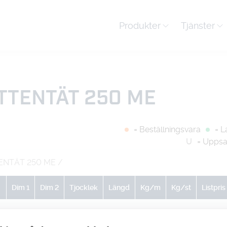
Produkter
Tjänster
TTENTÄT 250 ME
= Beställningsvara
= L
U
= Uppsa
ENTÄT 250 ME
/
Dim 1
Dim 2
Tjocklek
Längd
Kg/m
Kg/st
Listpris
0
0
0
0
0
0.25
-