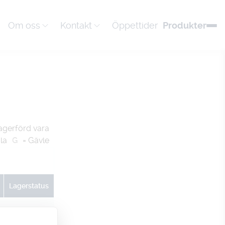
Om oss
Kontakt
Öppettider
Produkter
agerförd vara
la
G
= Gävle
Lagerstatus
U
G