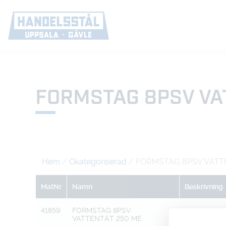
FORMSTAG 8PSV VA
Hem
/
Okategoriserad
/ FORMSTAG 8PSV VATT
MatNr
Namn
Beskrivning
41859
FORMSTAG 8PSV
D
VATTENTÄT 250 ME
ÄNDKNOPP