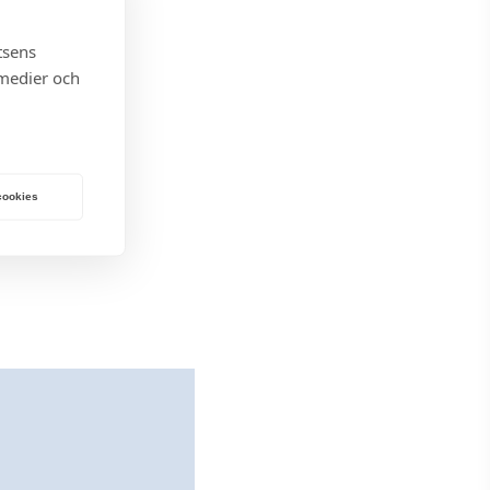
tsens
 medier och
 cookies