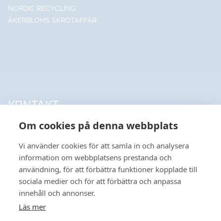
NORDIC RECYCLING
ÅKERBLOMS SKROTAFFÄR
KONTAKT
Om cookies på denna webbplats
UPPSALA HANDELSSTÅL AB
018-18 65 60
Vi använder cookies för att samla in och analysera
INFO@UHSAB.SE
information om webbplatsens prestanda och
SÖDRA DEPÅGATAN 15
användning, för att förbättra funktioner kopplade till
SE-754 54 UPPSALA
sociala medier och för att förbättra och anpassa
HANDELSSTÅL I GÄVLE AB
innehåll och annonser.
026-495 99 00
Läs mer
INFO@HANDELSSTALGAVLE.SE
VÅR HEMSIDA ANVÄNDER COOKIES FÖR
TRUTVÄGEN 4