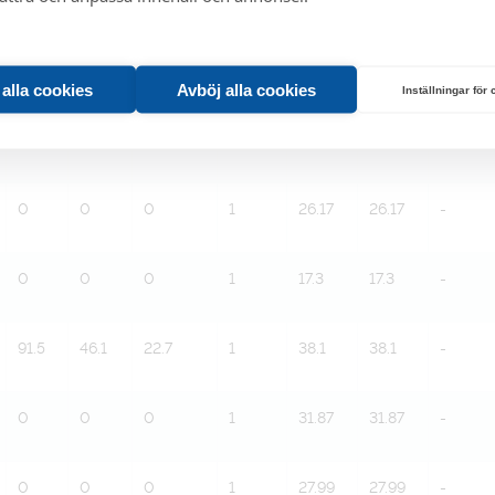
0
0
0
1
35.3
35.3
-
0
0
0
1
32.2
32.2
-
t alla cookies
Avböj alla cookies
Inställningar för
0
0
0
1
29.1
29.1
-
0
0
0
1
26.17
26.17
-
0
0
0
1
17.3
17.3
-
91.5
46.1
22.7
1
38.1
38.1
-
0
0
0
1
31.87
31.87
-
0
0
0
1
27.99
27.99
-