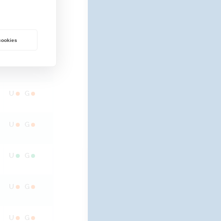
U
G
U
G
 cookies
U
G
U
G
U
G
U
G
U
G
U
G