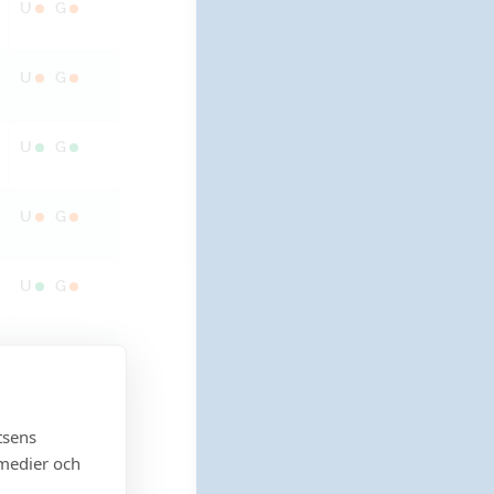
U
G
U
G
U
G
U
G
U
G
U
G
U
G
tsens
 medier och