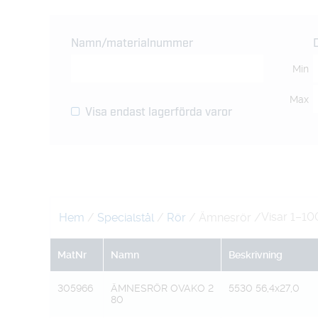
Namn/materialnummer
Min
Max
Visa endast lagerförda varor
Visar 1–10
Hem
/
Specialstål
/
Rör
/ Ämnesrör
/
MatNr
Namn
Beskrivning
305966
ÄMNESRÖR OVAKO 2
5530 56,4x27,0
80