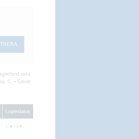
agerförd vara
la
G
= Gävle
Lagerstatus
U
G