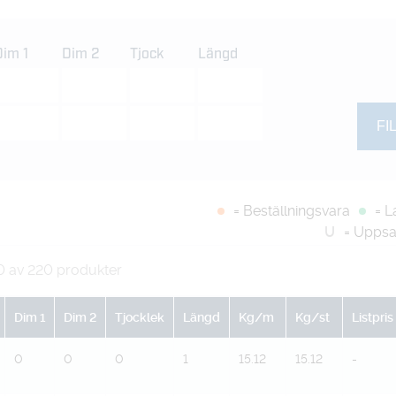
Dim 1
Dim 2
Tjock
Längd
= Beställningsvara
= L
U
= Uppsa
0 av 220 produkter
Dim 1
Dim 2
Tjocklek
Längd
Kg/m
Kg/st
Listpris
0
0
0
1
15.12
15.12
-