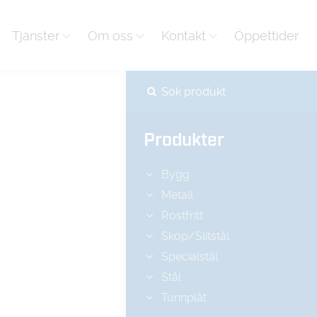
Tjänster
Om oss
Kontakt
Öppettider
Produkter
Bygg
Metall
Rostfritt
Skop/Slitstål
Specialstål
Stål
Tunnplåt