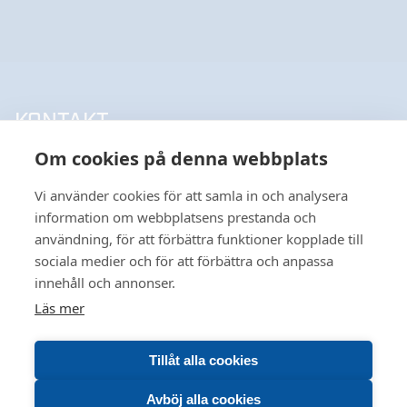
KONTAKT
Om cookies på denna webbplats
UPPSALA HANDELSSTÅL AB
018-18 65 60
Vi använder cookies för att samla in och analysera
INFO@UHSAB.SE
information om webbplatsens prestanda och
SÖDRA DEPÅGATAN 15
användning, för att förbättra funktioner kopplade till
SE-754 54 UPPSALA
sociala medier och för att förbättra och anpassa
HANDELSSTÅL I GÄVLE AB
innehåll och annonser.
026-495 99 00
Läs mer
INFO@HANDELSSTALGAVLE.SE
VÅR HEMSIDA ANVÄNDER COOKIES FÖR
TRUTVÄGEN 4
FÖRBÄTTRAD ANVÄNDBARHET OCH ÖKAD
803 09 GÄVLE
Tillåt alla cookies
RELEVANS INOM MARKNADSFÖRING FÖR DIG. VILL
DU LÄSA OM HUR VI HANTERAR COOKIES KAN DU
Avböj alla cookies