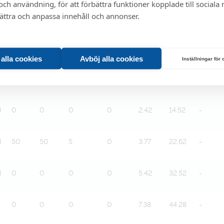
ch användning, för att förbättra funktioner kopplade till sociala
bättra och anpassa innehåll och annonser.
Dim 1
Dim 2
Tjocklek
Längd
Kg/m
Kg/st
Listpris
M
0
0
0
0
0.88
5.28
-
t alla cookies
Avböj alla cookies
Inställningar för
M
0
0
0
0
1.78
10.68
-
M
0
0
0
0
2.42
14.52
-
M
50
50
5
0
3.77
22.62
-
M
0
0
0
0
5.42
32.52
-
0
0
0
0
7.38
44.28
-