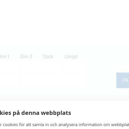
Dim 1
Dim 2
Tjock
Längd
= Beställningsvara
= L
kies på denna webbplats
U
= Uppsa
r cookies för att samla in och analysera information om webbpla
Endast ett sökresultat
Vinkelstång En1.4404 Glödg+Betad
/