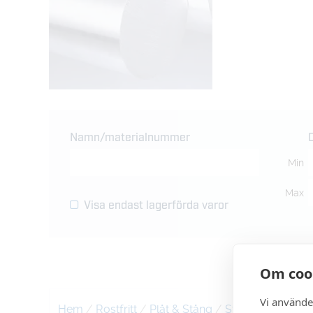
Namn/materialnummer
Min
Max
Visa endast lagerförda varor
Om coo
Vi använde
Hem
/
Rostfritt
/
Plåt & Stång
/
Stång
/ Rostfri 