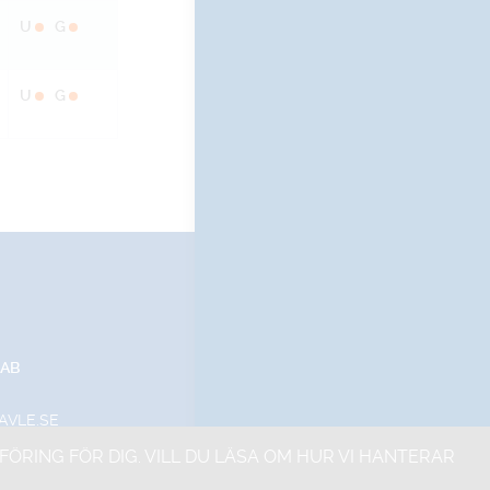
U
G
U
G
 AB
AVLE.SE
ING FÖR DIG. VILL DU LÄSA OM HUR VI HANTERAR
Leveransvillkor