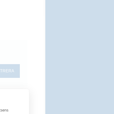
agerförd vara
la
G
= Gävle
tsens