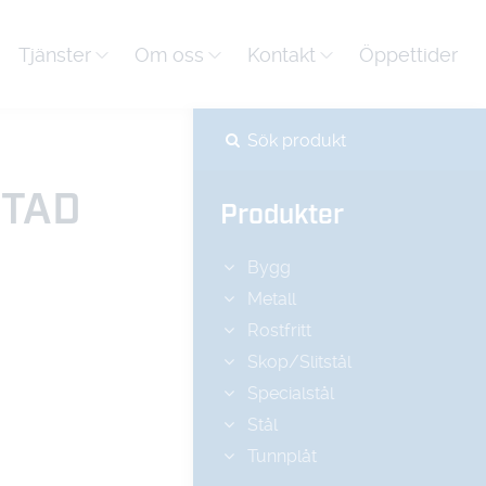
Tjänster
Om oss
Kontakt
Öppettider
ETAD
Produkter
Bygg
Metall
Rostfritt
Skop/Slitstål
Specialstål
Stål
Tunnplåt