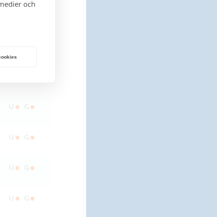
 medier och
Lagerstatus
U
G
 cookies
U
G
U
G
U
G
U
G
U
G