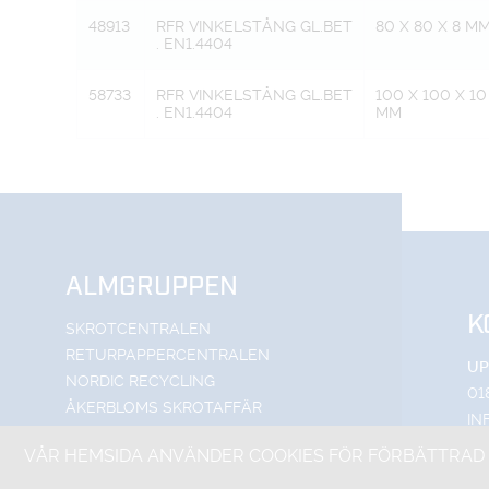
48913
RFR VINKELSTÅNG GL.BET
80 X 80 X 8 M
. EN1.4404
58733
RFR VINKELSTÅNG GL.BET
100 X 100 X 10
. EN1.4404
MM
ALMGRUPPEN
K
SKROTCENTRALEN
RETURPAPPERCENTRALEN
UP
NORDIC RECYCLING
01
ÅKERBLOMS SKROTAFFÄR
IN
SÖ
VÅR HEMSIDA ANVÄNDER COOKIES FÖR FÖRBÄTTRAD 
SE