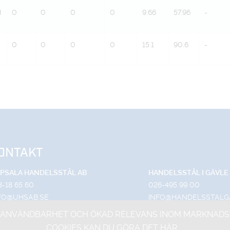
M
0
0
0
0
9.66
57.96
-
0
0
0
0
15.1
90.6
-
ONTAKT
PSALA HANDELSSTÅL AB
HANDELSSTÅL I GÄVLE
8-18 65 60
026-495 99 00
FO@UHSAB.SE
INFO@HANDELSSTALG
DRA DEPÅGATAN 15
TRUTVÄGEN 4
ANVÄNDBARHET OCH ÖKAD RELEVANS INOM MARKNADSFÖR
-754 54 UPPSALA
803 09 GÄVLE
COOKIES KAN DU GÖRA DET
HÄR
.