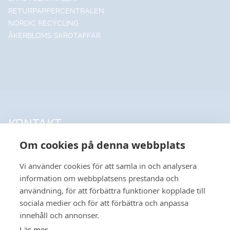
RETURPAPPERCENTRALEN
NORDIC RECYCLING
ÅKERBLOMS SKROTAFFÄR
KONTAKT
Om cookies på denna webbplats
UPPSALA HANDELSSTÅL AB
018-18 65 60
Vi använder cookies för att samla in och analysera
INFO@UHSAB.SE
information om webbplatsens prestanda och
SÖDRA DEPÅGATAN 15
användning, för att förbättra funktioner kopplade till
SE-754 54 UPPSALA
sociala medier och för att förbättra och anpassa
HANDELSSTÅL I GÄVLE AB
innehåll och annonser.
026-495 99 00
Läs mer