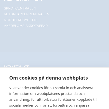
SKROTCENTRALEN
RETURPAPPERCENTRALEN
NORDIC RECYCLING
ÅKERBLOMS SKROTAFFÄR
KONTAKT
Om cookies på denna webbplats
UPPSALA HANDELSSTÅL AB
018-18 65 60
Vi använder cookies för att samla in och analysera
INFO@UHSAB.SE
information om webbplatsens prestanda och
SÖDRA DEPÅGATAN 15
användning, för att förbättra funktioner kopplade till
SE-754 54 UPPSALA
sociala medier och för att förbättra och anpassa
HANDELSSTÅL I GÄVLE AB