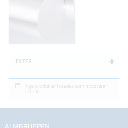
FILTER
Inga produkter hittades som motsvarar
ditt val.
ALMGRUPPEN