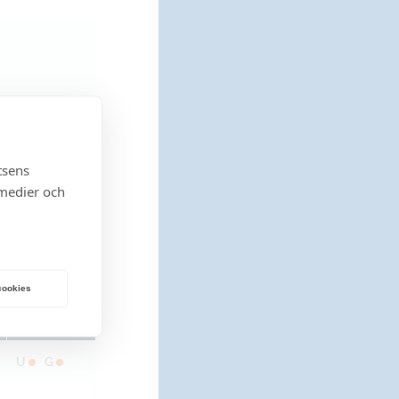
tsens
 medier och
agerförd vara
la
G
= Gävle
 cookies
Lagerstatus
U
G