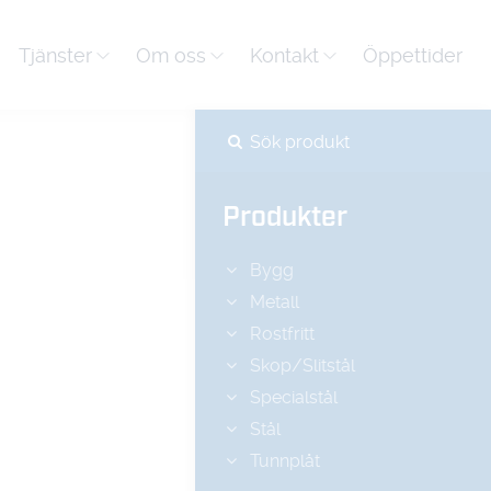
Tjänster
Om oss
Kontakt
Öppettider
Produkter
Bygg
Metall
Rostfritt
Skop/Slitstål
Specialstål
Stål
Tunnplåt