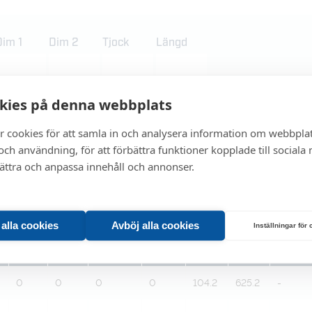
Dim 1
Dim 2
Tjock
Längd
kies på denna webbplats
r cookies för att samla in och analysera information om webbpla
ch användning, för att förbättra funktioner kopplade till sociala
bättra och anpassa innehåll och annonser.
= Beställningsvara
= L
U
= Uppsa
Endast ett sökresultat
/ Rundstång Ss 2244-04
/
t alla cookies
Avböj alla cookies
Inställningar för
g
Dim 1
Dim 2
Tjocklek
Längd
Kg/m
Kg/st
Listpris
0
0
0
0
104.2
625.2
-