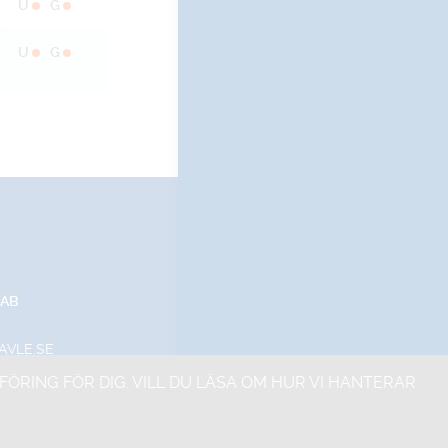
U
G
U
G
 AB
AVLE.SE
ING FÖR DIG. VILL DU LÄSA OM HUR VI HANTERAR
Leveransvillkor
Försäljningsvillkor