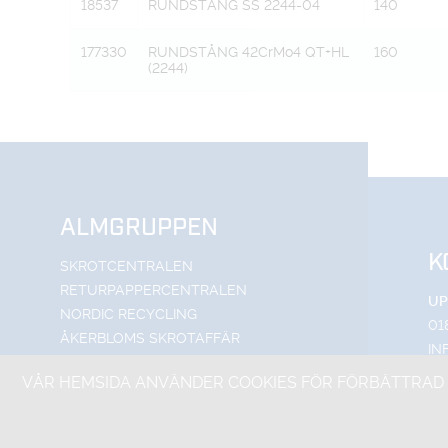
18537
RUNDSTÅNG SS 2244-04
140
177330
RUNDSTÅNG 42CrMo4 QT+HL
160
(2244)
ALMGRUPPEN
K
SKROTCENTRALEN
RETURPAPPERCENTRALEN
UP
NORDIC RECYCLING
01
ÅKERBLOMS SKROTAFFÄR
IN
SÖ
VÅR HEMSIDA ANVÄNDER COOKIES FÖR FÖRBÄTTRAD 
SE