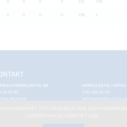
0
0
0
0
121
726
-
0
0
0
0
158
1
-
ONTAKT
PSALA HANDELSSTÅL AB
HANDELSSTÅL I GÄVLE
8-18 65 60
026-495 99 00
FO@UHSAB.SE
INFO@HANDELSSTALG
DRA DEPÅGATAN 15
TRUTVÄGEN 4
ANVÄNDBARHET OCH ÖKAD RELEVANS INOM MARKNADSFÖR
-754 54 UPPSALA
803 09 GÄVLE
COOKIES KAN DU GÖRA DET
HÄR
.