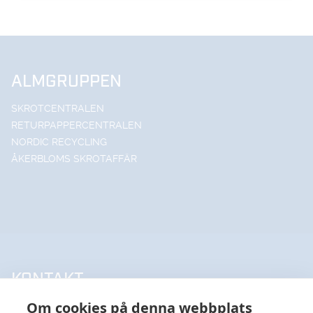
ALMGRUPPEN
SKROTCENTRALEN
RETURPAPPERCENTRALEN
NORDIC RECYCLING
ÅKERBLOMS SKROTAFFÄR
KONTAKT
Om cookies på denna webbplats
UPPSALA HANDELSSTÅL AB