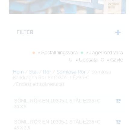
FILTER
= Beställningsvara
= Lagerförd vara
U
= Uppsala
G
= Gävle
Hem
/
Stål
/
Rör
/
Sömlösa Rör
/ Sömlösa
Kalldragna Rör En10305-1 E235+C
Endast ett sökresultat
/
SÖML. RÖR EN 10305-1 STÅL E235+C
30 X 5
SÖML. RÖR EN 10305-1 STÅL E235+C
45 X 2,5