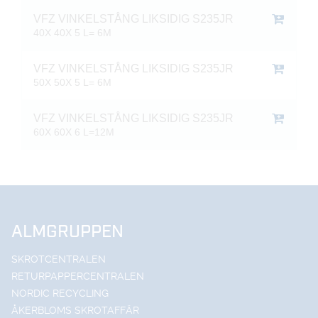
VFZ VINKELSTÅNG LIKSIDIG S235JR
40X 40X 5 L= 6M
VFZ VINKELSTÅNG LIKSIDIG S235JR
50X 50X 5 L= 6M
VFZ VINKELSTÅNG LIKSIDIG S235JR
60X 60X 6 L=12M
ALMGRUPPEN
SKROTCENTRALEN
RETURPAPPERCENTRALEN
NORDIC RECYCLING
ÅKERBLOMS SKROTAFFÄR