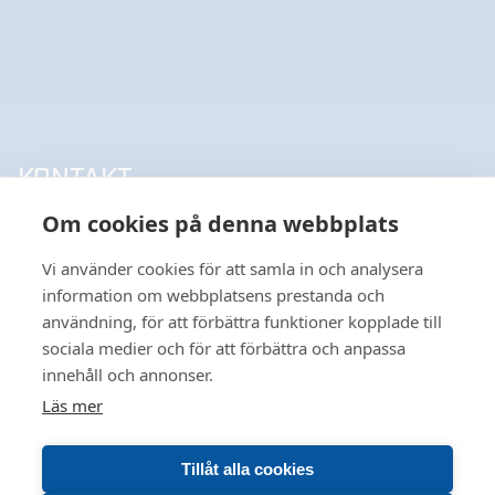
KONTAKT
Om cookies på denna webbplats
UPPSALA HANDELSSTÅL AB
018-18 65 60
Vi använder cookies för att samla in och analysera
INFO@UHSAB.SE
information om webbplatsens prestanda och
SÖDRA DEPÅGATAN 15
användning, för att förbättra funktioner kopplade till
SE-754 54 UPPSALA
sociala medier och för att förbättra och anpassa
HANDELSSTÅL I GÄVLE AB
innehåll och annonser.
026-495 99 00
Läs mer
INFO@HANDELSSTALGAVLE.SE
VÅR HEMSIDA ANVÄNDER COOKIES FÖR
TRUTVÄGEN 4
FÖRBÄTTRAD ANVÄNDBARHET OCH ÖKAD
803 09 GÄVLE
Tillåt alla cookies
RELEVANS INOM MARKNADSFÖRING FÖR DIG. VILL