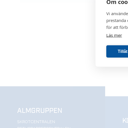
Om coo
Vi använde
prestanda o
för att för
Läs mer
Tillå
ALMGRUPPEN
K
SKROTCENTRALEN