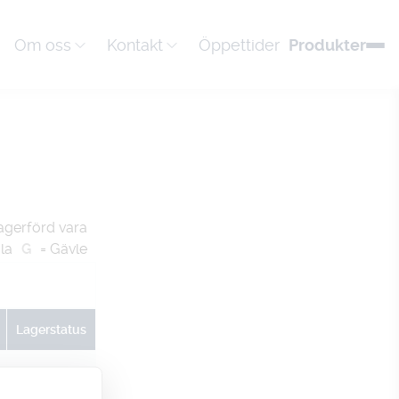
Om oss
Kontakt
Öppettider
Produkter
agerförd vara
la
G
= Gävle
Lagerstatus
U
G