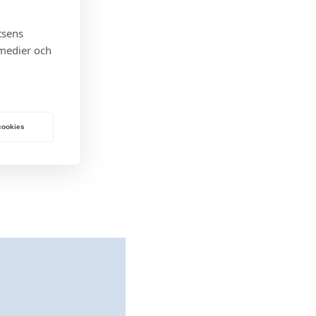
tsens
 medier och
 cookies