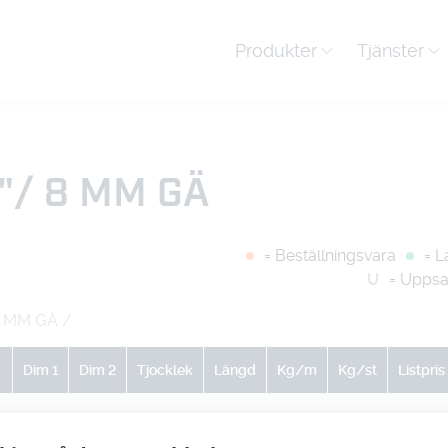
Produkter
Tjänster
""/ 8 MM GÄ
= Beställningsvara
= L
U
= Uppsa
 8 MM GÄ
/
Dim 1
Dim 2
Tjocklek
Längd
Kg/m
Kg/st
Listpris
0
0
0
0
0
0
-