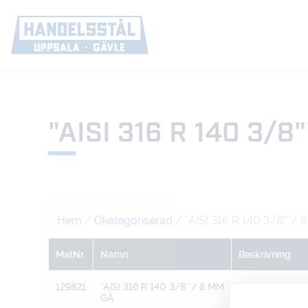
"AISI 316 R 140 3/8
Hem
/
Okategoriserad
/ ”AISI 316 R 140 3/8″”/
MatNr
Namn
Beskrivning
129821
"AISI 316 R 140 3/8""/ 8 MM
NG /
GÄ
SLANGAN"