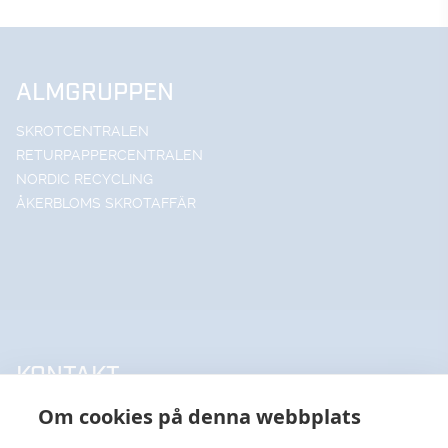
ALMGRUPPEN
SKROTCENTRALEN
RETURPAPPERCENTRALEN
NORDIC RECYCLING
ÅKERBLOMS SKROTAFFÄR
KONTAKT
Om cookies på denna webbplats
UPPSALA HANDELSSTÅL AB
018-18 65 60