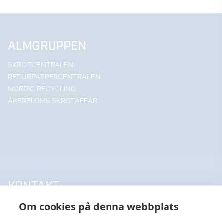
ALMGRUPPEN
SKROTCENTRALEN
RETURPAPPERCENTRALEN
NORDIC RECYCLING
ÅKERBLOMS SKROTAFFÄR
KONTAKT
Om cookies på denna webbplats
UPPSALA HANDELSSTÅL AB
018-18 65 60