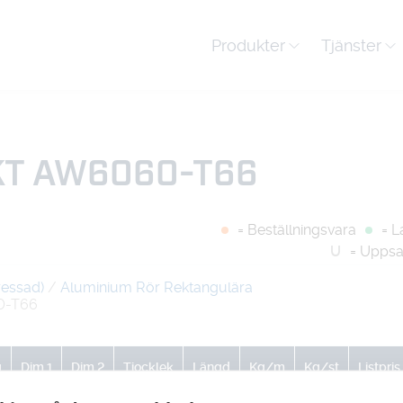
Produkter
Tjänster
KT AW6060-T66
= Beställningsvara
= L
U
= Uppsa
ressad)
/
Aluminium Rör Rektangulära
0-T66
g
Dim 1
Dim 2
Tjocklek
Längd
Kg/m
Kg/st
Listpris