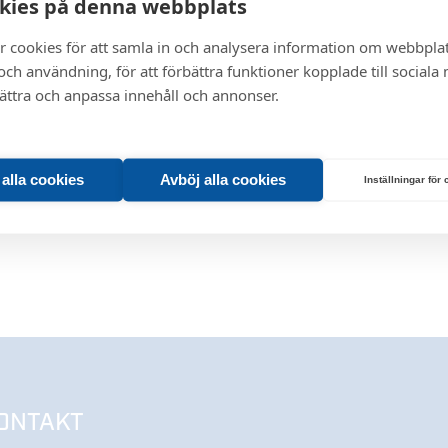
kies på denna webbplats
0
0
0
0
0.69
0
-
r cookies för att samla in och analysera information om webbpla
ch användning, för att förbättra funktioner kopplade till sociala
bättra och anpassa innehåll och annonser.
t alla cookies
Avböj alla cookies
Inställningar för
ONTAKT