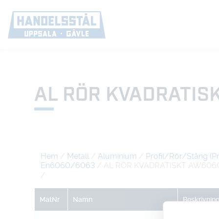
AL RÖR KVADRATIS
Hem
/
Metall
/
Aluminium
/
Profil/Rör/Stång (P
En6060/6063
/ AL RÖR KVADRATISKT AW606
/
MatNr
Namn
Beskrivnin