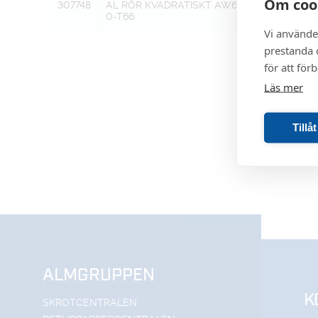
Om coo
307748
AL RÖR KVADRATISKT AW606
34 X 34 X 2
0-T66
Vi använde
prestanda o
för att för
Läs mer
Tillå
ALMGRUPPEN
K
SKROTCENTRALEN