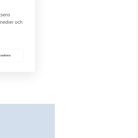
U
G
tsens
 medier och
 cookies