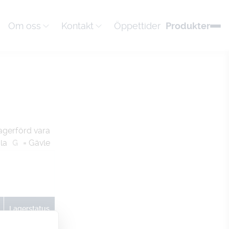
Om oss
Kontakt
Öppettider
Produkter
agerförd vara
la
G
= Gävle
Lagerstatus