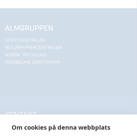
ALMGRUPPEN
SKROTCENTRALEN
RETURPAPPERCENTRALEN
NORDIC RECYCLING
ÅKERBLOMS SKROTAFFÄR
KONTAKT
Om cookies på denna webbplats
UPPSALA HANDELSSTÅL AB
018-18 65 60