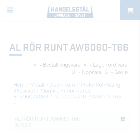
AL RÖR RUNT AW6060-T66
= Beställningsvara
= Lagerförd vara
U
= Uppsala
G
= Gävle
Hem
/
Metall
/
Aluminium
/
Profil/Rör/Stång
(Pressad)
/
Aluminium Rör Runda
En6060/6063
/ AL RÖR RUNT AW6060-T66
/
AL RÖR RUNT AW6060-T66
38 X 1,5