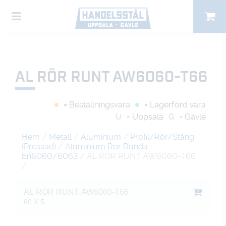
AL RÖR RUNT AW6060-T66
= Beställningsvara
= Lagerförd vara
U
= Uppsala
G
= Gävle
Hem
/
Metall
/
Aluminium
/
Profil/Rör/Stång
(Pressad)
/
Aluminium Rör Runda
En6060/6063
/ AL RÖR RUNT AW6060-T66
/
AL RÖR RUNT AW6060-T66
60 X 5