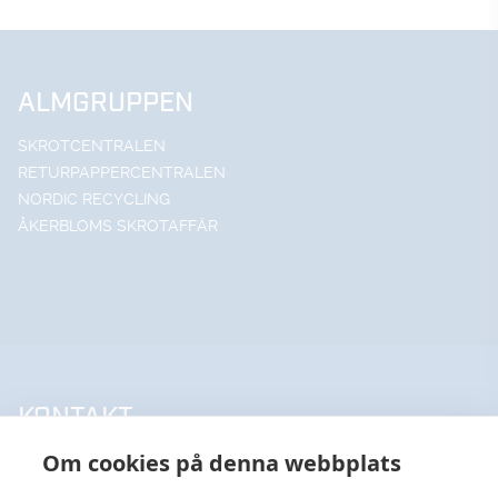
ALMGRUPPEN
SKROTCENTRALEN
RETURPAPPERCENTRALEN
NORDIC RECYCLING
ÅKERBLOMS SKROTAFFÄR
KONTAKT
Om cookies på denna webbplats
UPPSALA HANDELSSTÅL AB
018-18 65 60