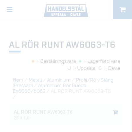
AL RÖR RUNT AW6063-T6
= Beställningsvara
= Lagerförd vara
U
= Uppsala
G
= Gävle
Hem
/
Metall
/
Aluminium
/
Profil/Rör/Stång
(Pressad)
/
Aluminium Rör Runda
En6060/6063
/ AL RÖR RUNT AW6063-T6
/
AL RÖR RUNT AW6063-T6
25 X 1,0