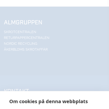
ALMGRUPPEN
SKROTCENTRALEN
RETURPAPPERCENTRALEN
NORDIC RECYCLING
ÅKERBLOMS SKROTAFFÄR
KONTAKT
Om cookies på denna webbplats
UPPSALA HANDELSSTÅL AB
018-18 65 60