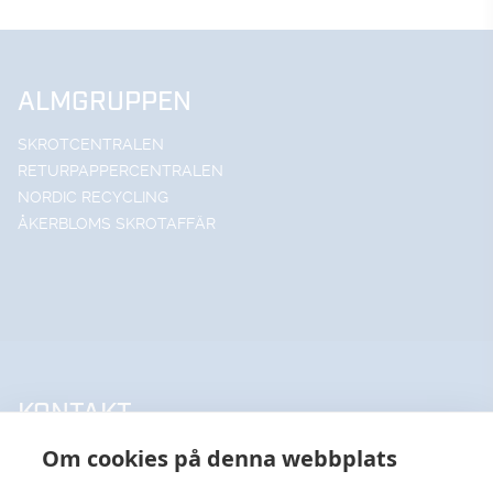
ALMGRUPPEN
SKROTCENTRALEN
RETURPAPPERCENTRALEN
NORDIC RECYCLING
ÅKERBLOMS SKROTAFFÄR
KONTAKT
Om cookies på denna webbplats
UPPSALA HANDELSSTÅL AB
018-18 65 60