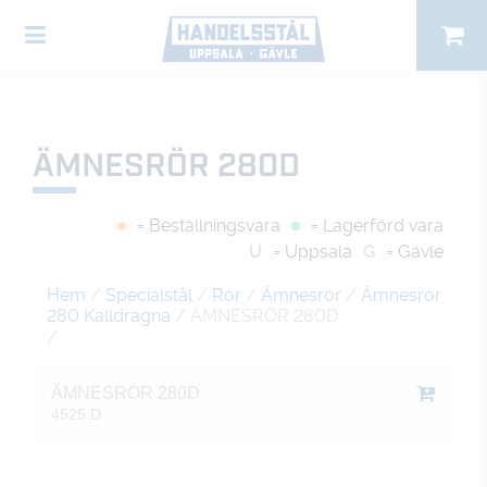
ÄMNESRÖR 280D
= Beställningsvara
= Lagerförd vara
U
= Uppsala
G
= Gävle
Hem
/
Specialstål
/
Rör
/
Ämnesrör
/
Ämnesrör
280 Kalldragna
/ ÄMNESRÖR 280D
/
ÄMNESRÖR 280D
4525 D