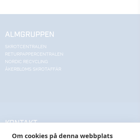
ALMGRUPPEN
SKROTCENTRALEN
RETURPAPPERCENTRALEN
NORDIC RECYCLING
ÅKERBLOMS SKROTAFFÄR
KONTAKT
Om cookies på denna webbplats
UPPSALA HANDELSSTÅL AB