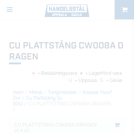
CU PLATTSTÅNG CW008A D
RAGEN
= Beställningsvara
= Lagerförd vara
U
= Uppsala
G
= Gävle
Hem
/
Metall
/
Tungmetaller
/
Koppar Halvf
Övr
/
Cu Plattstång Ss
5011
/ CU PLATTSTÅNG CW008A DRAGEN
/
CU PLATTSTÅNG CW008A DRAGEN
25 X 10