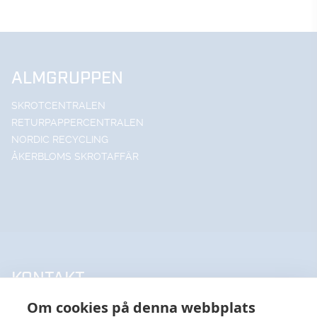
ALMGRUPPEN
SKROTCENTRALEN
RETURPAPPERCENTRALEN
NORDIC RECYCLING
ÅKERBLOMS SKROTAFFÄR
KONTAKT
Om cookies på denna webbplats
UPPSALA HANDELSSTÅL AB