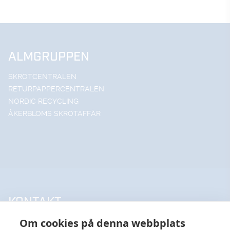
ALMGRUPPEN
SKROTCENTRALEN
RETURPAPPERCENTRALEN
NORDIC RECYCLING
ÅKERBLOMS SKROTAFFÄR
KONTAKT
Om cookies på denna webbplats
UPPSALA HANDELSSTÅL AB