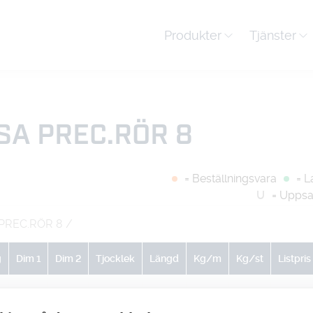
Produkter
Tjänster
SA PREC.RÖR 8
= Beställningsvara
= L
U
= Uppsa
 PREC.RÖR 8
/
g
Dim 1
Dim 2
Tjocklek
Längd
Kg/m
Kg/st
Listpris
0
0
0
0
0.3
0
-