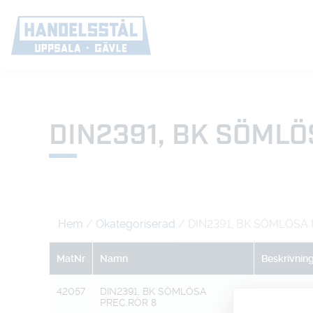
DIN2391, BK SÖMLÖ
Hem
/
Okategoriserad
/ DIN2391, BK SÖMLÖSA
MatNr
Namn
Beskrivnin
42057
DIN2391, BK SÖMLÖSA
X 2 MM
PREC.RÖR 8