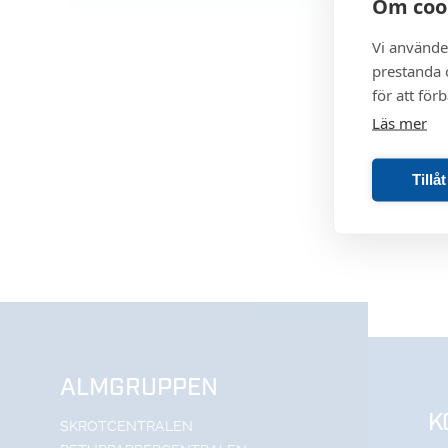
Om coo
Vi använde
prestanda o
för att för
Läs mer
Tillå
ALMGRUPPEN
K
SKROTCENTRALEN