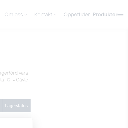
Om oss
Kontakt
Öppettider
Produkter
agerförd vara
la
G
= Gävle
Lagerstatus
U
G