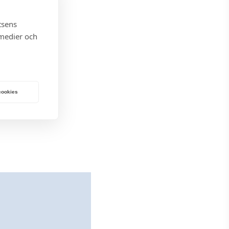
tsens
 medier och
 cookies