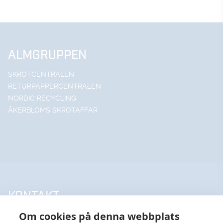
ALMGRUPPEN
SKROTCENTRALEN
RETURPAPPERCENTRALEN
NORDIC RECYCLING
ÅKERBLOMS SKROTAFFÄR
KONTAKT
Om cookies på denna webbplats
UPPSALA HANDELSSTÅL AB