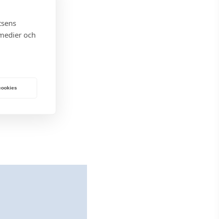
tsens
 medier och
 cookies