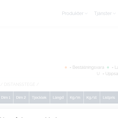
Produkter
Tjänster
= Beställningsvara
= L
U
= Uppsa
/ DISTANSSTEGE
/
Dim 1
Dim 2
Tjocklek
Längd
Kg/m
Kg/st
Listpris
0
0
0
50
0.3
15
-