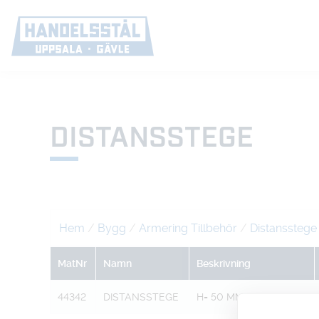
DISTANSSTEGE
Hem
/
Bygg
/
Armering Tillbehör
/
Distansstege
MatNr
Namn
Beskrivning
44342
DISTANSSTEGE
H= 50 MM L=2000 MM