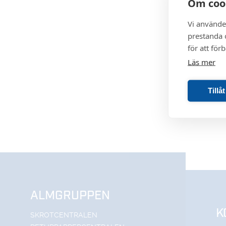
Om coo
Vi använde
prestanda o
för att för
Läs mer
Tillå
ALMGRUPPEN
K
SKROTCENTRALEN