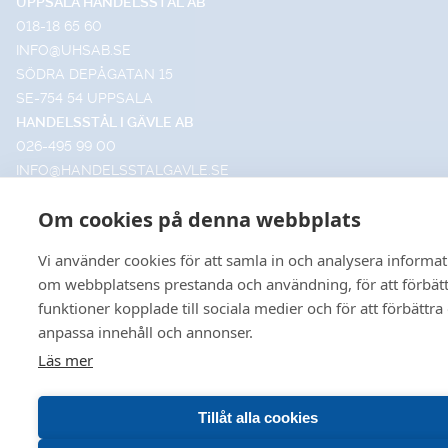
UPPSALA HANDELSSTÅL AB
018-18 65 60
INFO@UHSAB.SE
SÖDRA DEPÅGATAN 15
SE-754 54 UPPSALA
HANDELSSTÅL I GÄVLE AB
026-495 99 00
INFO@HANDELSSTALGAVLE.SE
TRUTVÄGEN 4
Om cookies på denna webbplats
803 09 GÄVLE
Vi använder cookies för att samla in och analysera informa
om webbplatsens prestanda och användning, för att förbät
funktioner kopplade till sociala medier och för att förbättra
© 2026 Uppsala • Gävle
anpassa innehåll och annonser.
Leveransvillkor
•
Försäljningsvillkor
•
Produktkataloger
Läs mer
VÅR HEMSIDA ANVÄNDER COOKIES FÖR FÖRBÄTTR
Tillåt alla cookies
ANVÄNDBARHET OCH ÖKAD RELEVANS INOM
MARKNADSFÖRING FÖR DIG. VILL DU LÄSA OM HUR 