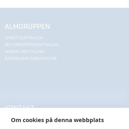
ALMGRUPPEN
SKROTCENTRALEN
RETURPAPPERCENTRALEN
NORDIC RECYCLING
ÅKERBLOMS SKROTAFFÄR
KONTAKT
Om cookies på denna webbplats
UPPSALA HANDELSSTÅL AB
018-18 65 60