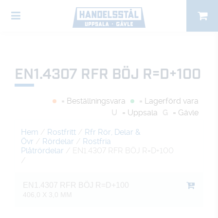
EN1.4307 RFR BÖJ R=D+100
= Beställningsvara
= Lagerförd vara
U
= Uppsala
G
= Gävle
Hem
/
Rostfritt
/
Rfr Rör, Delar &
Övr
/
Rördelar
/
Rostfria
Plåtrördelar
/ EN1.4307 RFR BÖJ R=D+100
/
EN1.4307 RFR BÖJ R=D+100
406,0 X 3,0 MM