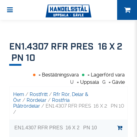
EN1.4307 RFR PRES 16 X 2
PN 10
= Beställningsvara
= Lagerförd vara
U
= Uppsala
G
= Gävle
Hem
/
Rostfritt
/
Rfr Rör, Delar &
Övr
/
Rördelar
/
Rostfria
Plåtrördelar
/ EN1.4307 RFR PRES 16 X 2 PN 10
/
EN1.4307 RFR PRES 16 X 2 PN 10