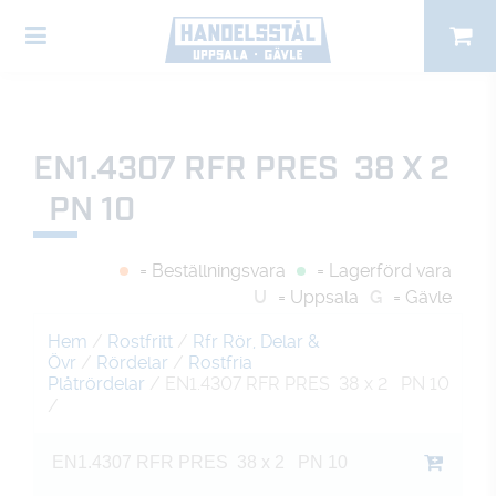
EN1.4307 RFR PRES 38 X 2
PN 10
= Beställningsvara
= Lagerförd vara
U
= Uppsala
G
= Gävle
Hem
/
Rostfritt
/
Rfr Rör, Delar &
Övr
/
Rördelar
/
Rostfria
Plåtrördelar
/ EN1.4307 RFR PRES 38 x 2 PN 10
/
EN1.4307 RFR PRES 38 x 2 PN 10