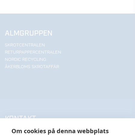
ALMGRUPPEN
SKROTCENTRALEN
RETURPAPPERCENTRALEN
NORDIC RECYCLING
ÅKERBLOMS SKROTAFFÄR
KONTAKT
Om cookies på denna webbplats
UPPSALA HANDELSSTÅL AB