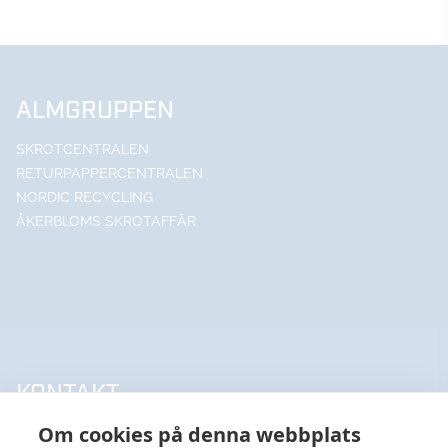
ALMGRUPPEN
SKROTCENTRALEN
RETURPAPPERCENTRALEN
NORDIC RECYCLING
ÅKERBLOMS SKROTAFFÄR
KONTAKT
Om cookies på denna webbplats
UPPSALA HANDELSSTÅL AB