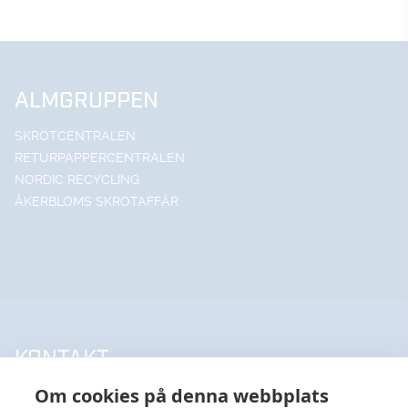
ALMGRUPPEN
SKROTCENTRALEN
RETURPAPPERCENTRALEN
NORDIC RECYCLING
ÅKERBLOMS SKROTAFFÄR
KONTAKT
Om cookies på denna webbplats
UPPSALA HANDELSSTÅL AB