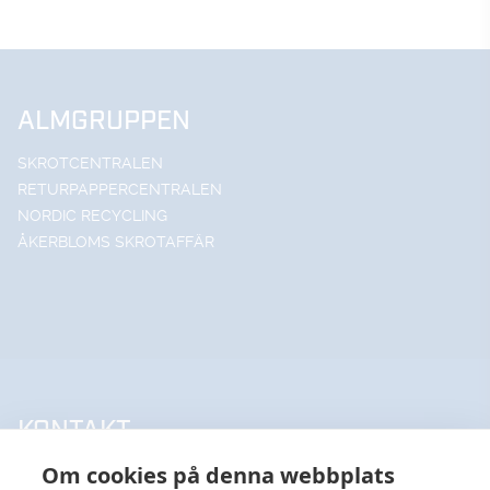
ALMGRUPPEN
SKROTCENTRALEN
RETURPAPPERCENTRALEN
NORDIC RECYCLING
ÅKERBLOMS SKROTAFFÄR
KONTAKT
Om cookies på denna webbplats
UPPSALA HANDELSSTÅL AB