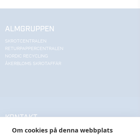
ALMGRUPPEN
SKROTCENTRALEN
RETURPAPPERCENTRALEN
NORDIC RECYCLING
ÅKERBLOMS SKROTAFFÄR
KONTAKT
Om cookies på denna webbplats
UPPSALA HANDELSSTÅL AB
018-18 65 60