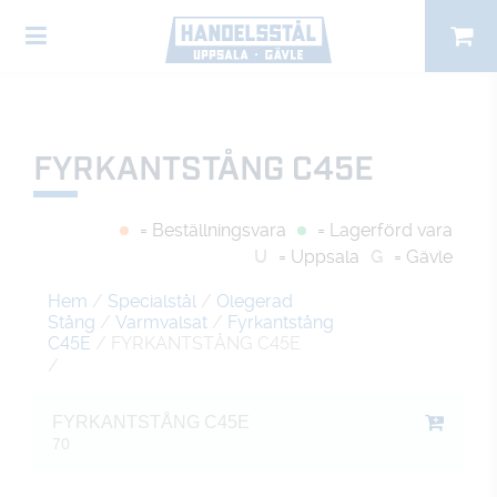
FYRKANTSTÅNG C45E
= Beställningsvara
= Lagerförd vara
U
= Uppsala
G
= Gävle
Hem
/
Specialstål
/
Olegerad
Stång
/
Varmvalsat
/
Fyrkantstång
C45E
/ FYRKANTSTÅNG C45E
/
FYRKANTSTÅNG C45E
70