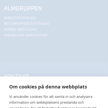
ALMGRUPPEN
SKROTCENTRALEN
RETURPAPPERCENTRALEN
NORDIC RECYCLING
ÅKERBLOMS SKROTAFFÄR
KONTAKT
Om cookies på denna webbplats
UPPSALA HANDELSSTÅL AB
018-18 65 60
Vi använder cookies för att samla in och analysera
INFO@UHSAB.SE
information om webbplatsens prestanda och
SÖDRA DEPÅGATAN 15