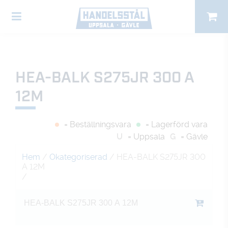
HEA-BALK S275JR 300 A
12M
= Beställningsvara
= Lagerförd vara
U
= Uppsala
G
= Gävle
Hem
/
Okategoriserad
/ HEA-BALK S275JR 300
A 12M
/
HEA-BALK S275JR 300 A 12M