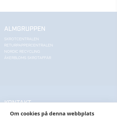
ALMGRUPPEN
SKROTCENTRALEN
RETURPAPPERCENTRALEN
NORDIC RECYCLING
ÅKERBLOMS SKROTAFFÄR
KONTAKT
Om cookies på denna webbplats
UPPSALA HANDELSSTÅL AB