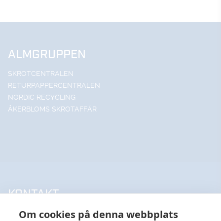
ALMGRUPPEN
SKROTCENTRALEN
RETURPAPPERCENTRALEN
NORDIC RECYCLING
ÅKERBLOMS SKROTAFFÄR
KONTAKT
Om cookies på denna webbplats
UPPSALA HANDELSSTÅL AB