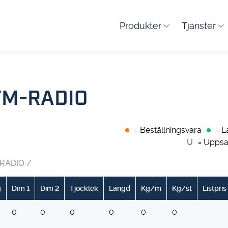
Produkter
Tjänster
FM-RADIO
= Beställningsvara
= L
U
= Uppsa
RADIO
/
g
Dim 1
Dim 2
Tjocklek
Längd
Kg/m
Kg/st
Listpris
0
0
0
0
0
0
-