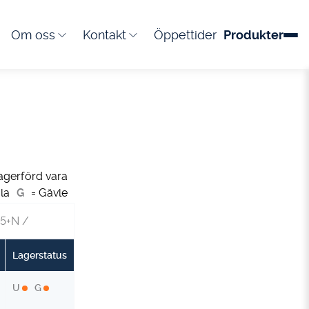
Om oss
Kontakt
Öppettider
Produkter
agerförd vara
la
G
= Gävle
5+N
/
Lagerstatus
U
G