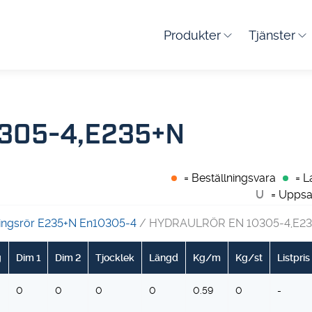
Produkter
Tjänster
305-4,E235+N
= Beställningsvara
= L
U
= Uppsa
ningsrör E235+N En10305-4
/ HYDRAULRÖR EN 10305-4,E23
g
Dim 1
Dim 2
Tjocklek
Längd
Kg/m
Kg/st
Listpris
0
0
0
0
0.59
0
-