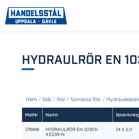
HYDRAULRÖR EN 10
Hem
/
Stål
/
Rör
/
Sömlösa Rör
/
Hydraulikled
MatNr
Namn
Beskrivnin
176946
HYDRAULRÖR EN 10305-
14 X 2,0
4,E235+N