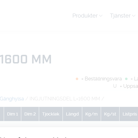
Produkter
Tjänster
=1600 MM
= Beställningsvara
= L
U
= Uppsa
Gänghylsa
/ INGJUTNINGSDEL L=1600 MM
/
Dim 1
Dim 2
Tjocklek
Längd
Kg/m
Kg/st
Listpris
0
0
0
0
0
0.17
-