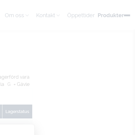
Om oss
Kontakt
Öppettider
Produkter
agerförd vara
la
G
= Gävle
Lagerstatus
U
G