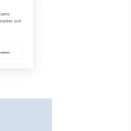
tsens
 medier och
 cookies