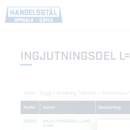
INGJUTNINGSDEL L
Hem
/
Bygg
/
Armering Tillbehör
/
Anconskarv/
MatNr
Namn
Beskrivning
162310
INGJUTNINGSDEL L=160
TTS-HYLSA
0 MM
16MM