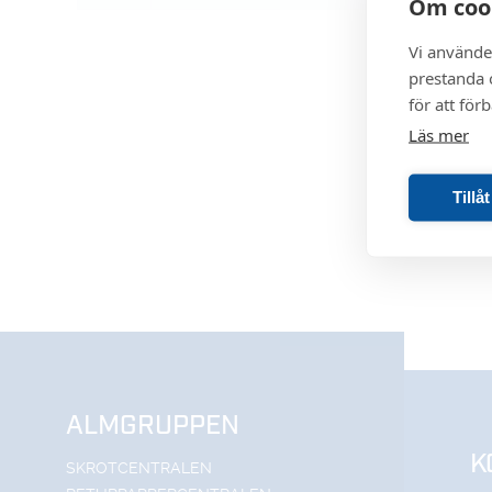
Om coo
Vi använde
prestanda o
för att för
Läs mer
Tillå
ALMGRUPPEN
K
SKROTCENTRALEN