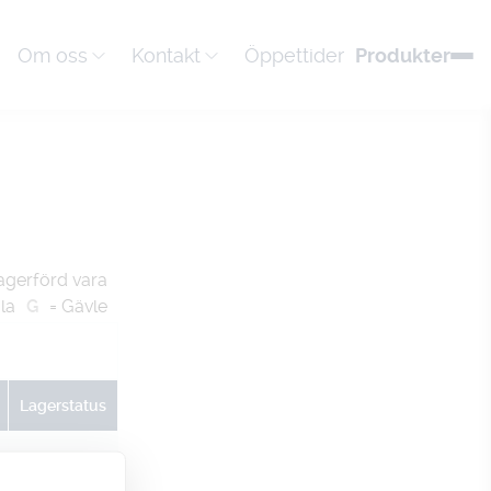
Om oss
Kontakt
Öppettider
Produkter
agerförd vara
la
G
= Gävle
Lagerstatus
U
G