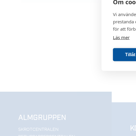
Om coo
Vi använde
prestanda o
för att för
Läs mer
Tillå
ALMGRUPPEN
K
SKROTCENTRALEN