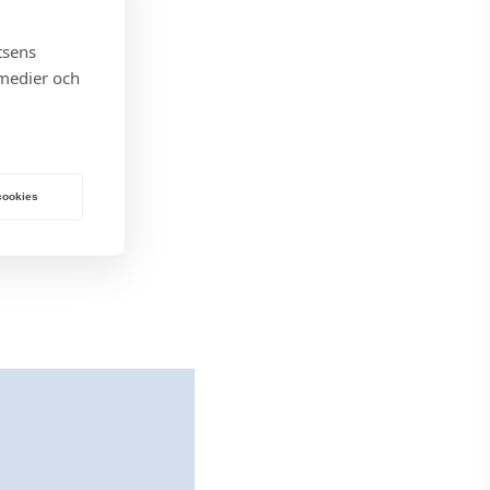
tsens
 medier och
 cookies