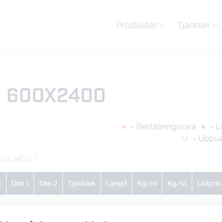
Produkter
Tjänster
0 600X2400
= Beställningsvara
= L
U
= Uppsa
00X2400
/
g
Dim 1
Dim 2
Tjocklek
Längd
Kg/m
Kg/st
Listpris
0
0
0
0
0
0
-