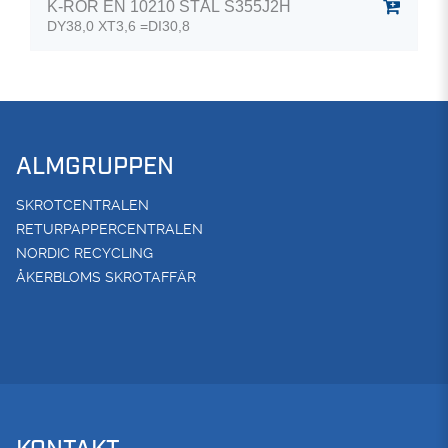
K-RÖR EN 10210 STÅL S355J2H
DY38,0 XT3,6 =DI30,8
ALMGRUPPEN
SKROTCENTRALEN
RETURPAPPERCENTRALEN
NORDIC RECYCLING
ÅKERBLOMS SKROTAFFÄR