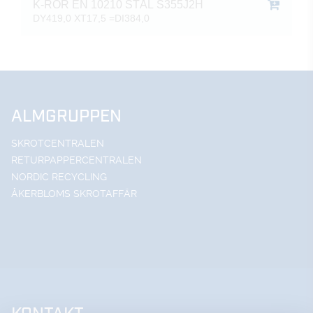
K-RÖR EN 10210 STÅL S355J2H
DY419,0 XT17,5 =DI384,0
ALMGRUPPEN
SKROTCENTRALEN
RETURPAPPERCENTRALEN
NORDIC RECYCLING
ÅKERBLOMS SKROTAFFÄR