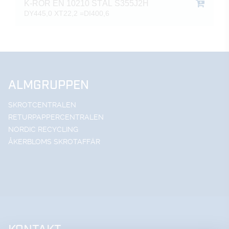
K-RÖR EN 10210 STÅL S355J2H
DY445,0 XT22,2 =DI400,6
ALMGRUPPEN
SKROTCENTRALEN
RETURPAPPERCENTRALEN
NORDIC RECYCLING
ÅKERBLOMS SKROTAFFÄR