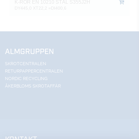
K-RÖR EN 10210 STÅL S355J2H
DY445,0 XT22,2 =DI400,6
ALMGRUPPEN
SKROTCENTRALEN
RETURPAPPERCENTRALEN
NORDIC RECYCLING
ÅKERBLOMS SKROTAFFÄR