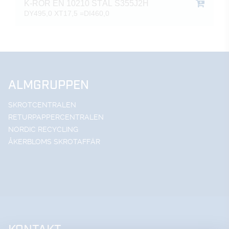
K-RÖR EN 10210 STÅL S355J2H
DY495,0 XT17,5 =DI460,0
ALMGRUPPEN
SKROTCENTRALEN
RETURPAPPERCENTRALEN
NORDIC RECYCLING
ÅKERBLOMS SKROTAFFÄR