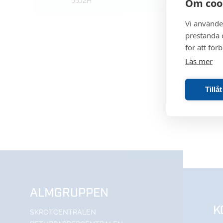
Om coo
55J2H
Vi använde
prestanda o
för att för
Läs mer
Tillå
ALMGRUPPEN
K
SKROTCENTRALEN