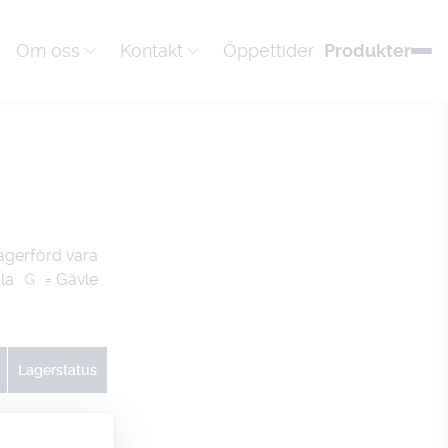
Om oss
Kontakt
Öppettider
Produkter
agerförd vara
la
G
= Gävle
Lagerstatus
U
G