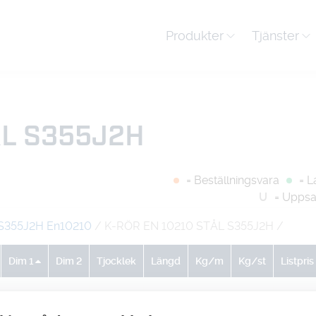
Produkter
Tjänster
ÅL S355J2H
= Beställningsvara
= L
U
= Uppsa
S355J2H En10210
/ K-RÖR EN 10210 STÅL S355J2H
/
Dim 1
Dim 2
Tjocklek
Längd
Kg/m
Kg/st
Listpris
0
0
0
1
9.81
9.81
-