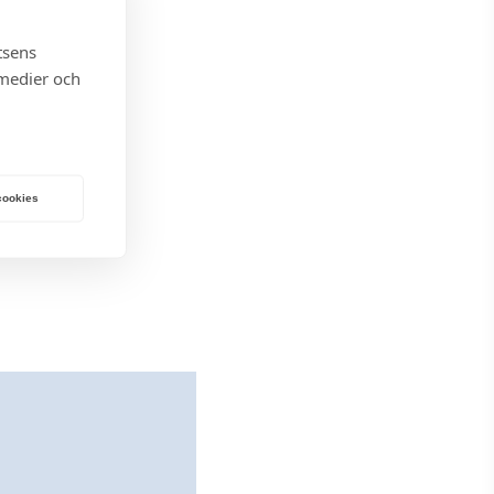
tsens
 medier och
 cookies