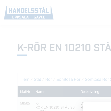
K-RÖR EN 10210 ST
Hem
/
Stål
/
Rör
/
Sömlösa Rör
/
Sömlösa Rör 
MatNr
Namn
Beskrivning
59565
K-
DY54,0 XT8,8
RÖR EN 10210 STÅL S3
=DI36,4